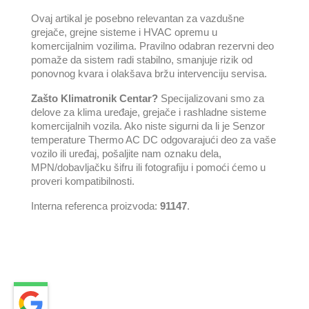
Ovaj artikal je posebno relevantan za vazdušne
grejače, grejne sisteme i HVAC opremu u
komercijalnim vozilima. Pravilno odabran rezervni deo
pomaže da sistem radi stabilno, smanjuje rizik od
ponovnog kvara i olakšava bržu intervenciju servisa.
Zašto Klimatronik Centar?
Specijalizovani smo za
delove za klima uređaje, grejače i rashladne sisteme
komercijalnih vozila. Ako niste sigurni da li je Senzor
temperature Thermo AC DC odgovarajući deo za vaše
vozilo ili uređaj, pošaljite nam oznaku dela,
MPN/dobavljačku šifru ili fotografiju i pomoći ćemo u
proveri kompatibilnosti.
Interna referenca proizvoda:
91147
.