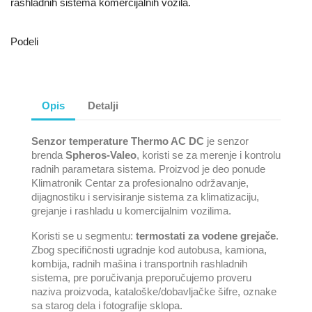
rashladnih sistema komercijalnih vozila.
Podeli
Opis
Detalji
Senzor temperature Thermo AC DC
je senzor
brenda
Spheros-Valeo
, koristi se za merenje i kontrolu
radnih parametara sistema. Proizvod je deo ponude
Klimatronik Centar za profesionalno održavanje,
dijagnostiku i servisiranje sistema za klimatizaciju,
grejanje i rashladu u komercijalnim vozilima.
Koristi se u segmentu:
termostati za vodene grejače
.
Zbog specifičnosti ugradnje kod autobusa, kamiona,
kombija, radnih mašina i transportnih rashladnih
sistema, pre poručivanja preporučujemo proveru
naziva proizvoda, kataloške/dobavljačke šifre, oznake
sa starog dela i fotografije sklopa.