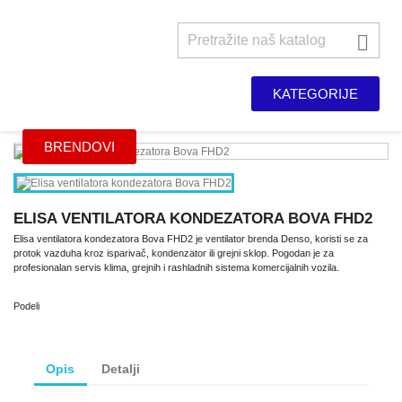

KATEGORIJE
BRENDOVI
ELISA VENTILATORA KONDEZATORA BOVA FHD2
Elisa ventilatora kondezatora Bova FHD2 je ventilator brenda Denso, koristi se za
protok vazduha kroz isparivač, kondenzator ili grejni sklop. Pogodan je za
profesionalan servis klima, grejnih i rashladnih sistema komercijalnih vozila.
Podeli
Opis
Detalji