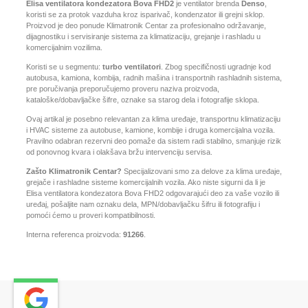
Elisa ventilatora kondezatora Bova FHD2
je ventilator brenda
Denso
,
koristi se za protok vazduha kroz isparivač, kondenzator ili grejni sklop.
Proizvod je deo ponude Klimatronik Centar za profesionalno održavanje,
dijagnostiku i servisiranje sistema za klimatizaciju, grejanje i rashladu u
komercijalnim vozilima.
Koristi se u segmentu:
turbo ventilatori
. Zbog specifičnosti ugradnje kod
autobusa, kamiona, kombija, radnih mašina i transportnih rashladnih sistema,
pre poručivanja preporučujemo proveru naziva proizvoda,
kataloške/dobavljačke šifre, oznake sa starog dela i fotografije sklopa.
Ovaj artikal je posebno relevantan za klima uređaje, transportnu klimatizaciju
i HVAC sisteme za autobuse, kamione, kombije i druga komercijalna vozila.
Pravilno odabran rezervni deo pomaže da sistem radi stabilno, smanjuje rizik
od ponovnog kvara i olakšava bržu intervenciju servisa.
Zašto Klimatronik Centar?
Specijalizovani smo za delove za klima uređaje,
grejače i rashladne sisteme komercijalnih vozila. Ako niste sigurni da li je
Elisa ventilatora kondezatora Bova FHD2 odgovarajući deo za vaše vozilo ili
uređaj, pošaljite nam oznaku dela, MPN/dobavljačku šifru ili fotografiju i
pomoći ćemo u proveri kompatibilnosti.
Interna referenca proizvoda:
91266
.