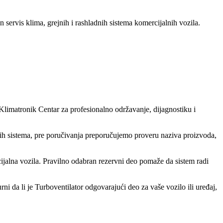
n servis klima, grejnih i rashladnih sistema komercijalnih vozila.
 Klimatronik Centar za profesionalno održavanje, dijagnostiku i
nih sistema, pre poručivanja preporučujemo proveru naziva proizvoda,
ijalna vozila. Pravilno odabran rezervni deo pomaže da sistem radi
ni da li je Turboventilator odgovarajući deo za vaše vozilo ili uređaj,