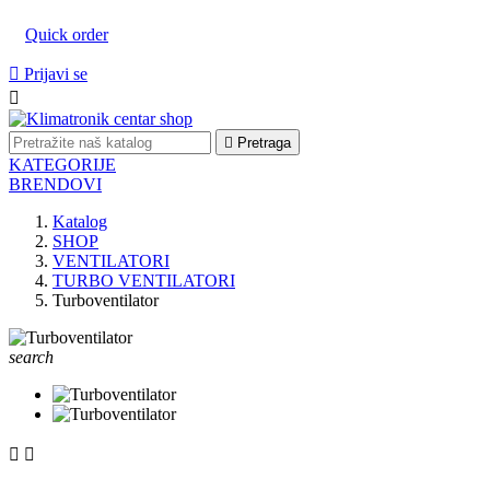
Quick order

Prijavi se


Pretraga
KATEGORIJE
BRENDOVI
Katalog
SHOP
VENTILATORI
TURBO VENTILATORI
Turboventilator
search

