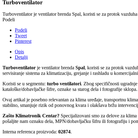
Turboventilator
Turboventilator je ventilator brenda Spal, koristi se za protok vazduha
Podeli
Podeli
Tweet
Pinterest
Opis
Detalji
Turboventilator
je ventilator brenda
Spal
, koristi se za protok vazd
servisiranje sistema za klimatizaciju, grejanje i rashladu u komercijal
Koristi se u segmentu:
turbo ventilatori
. Zbog specifičnosti ugradnj
kataloške/dobavljačke šifre, oznake sa starog dela i fotografije sklopa.
Ovaj artikal je posebno relevantan za klima uređaje, transportnu kli
stabilno, smanjuje rizik od ponovnog kvara i olakšava bržu intervencij
Zašto Klimatronik Centar?
Specijalizovani smo za delove za klima ur
pošaljite nam oznaku dela, MPN/dobavljačku šifru ili fotografiju i po
Interna referenca proizvoda:
02874
.