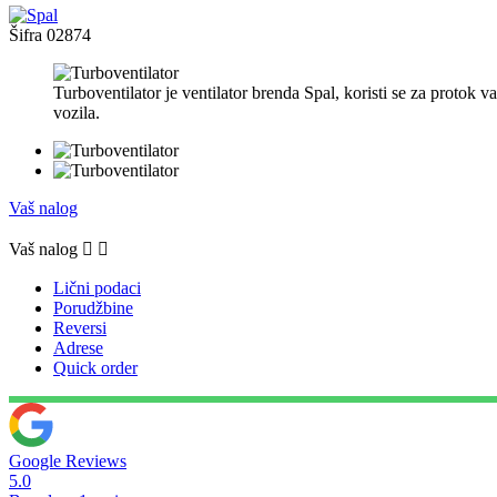
Šifra
02874
Turboventilator je ventilator brenda Spal, koristi se za protok 
vozila.
Vaš nalog
Vaš nalog


Lični podaci
Porudžbine
Reversi
Adrese
Quick order
Google Reviews
5.0