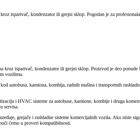
 kroz isparivač, kondenzator ili grejni sklop. Pogodan je za profesionala
uha kroz isparivač, kondenzator ili grejni sklop. Proizvod je deo ponude
nim vozilima.
e kod autobusa, kamiona, kombija, radnih mašina i transportnih rashlad
matizaciju i HVAC sisteme za autobuse, kamione, kombije i druga komerc
u servisa.
eđaje, grejače i rashladne sisteme komercijalnih vozila. Ako niste sigur
moći ćemo u proveri kompatibilnosti.