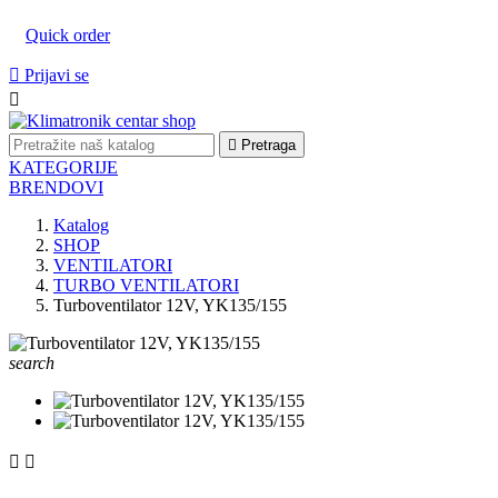
Quick order

Prijavi se


Pretraga
KATEGORIJE
BRENDOVI
Katalog
SHOP
VENTILATORI
TURBO VENTILATORI
Turboventilator 12V, YK135/155
search

