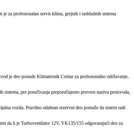
 je za profesionalan servis klima, grejnih i rashladnih sistema
roizvod je deo ponude Klimatronik Centar za profesionalno održavanje,
nih sistema, pre poručivanja preporučujemo proveru naziva proizvoda,
ijalna vozila. Pravilno odabran rezervni deo pomaže da sistem radi
gurni da li je Turboventilator 12V, YK135/155 odgovarajući deo za