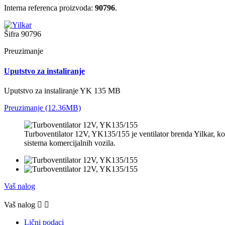
Interna referenca proizvoda:
90796
.
Šifra
90796
Preuzimanje
Uputstvo za instaliranje
Uputstvo za instaliranje YK 135 MB
Preuzimanje (12.36MB)
Turboventilator 12V, YK135/155 je ventilator brenda Yilkar, kori
sistema komercijalnih vozila.
Vaš nalog
Vaš nalog


Lični podaci