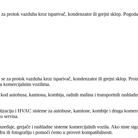
 za protok vazduha kroz isparivač, kondenzator ili grejni sklop. Pogodan
ti se za protok vazduha kroz isparivač, kondenzator ili grejni sklop. P
u u komercijalnim vozilima.
e kod autobusa, kamiona, kombija, radnih mašina i transportnih rashlad
matizaciju i HVAC sisteme za autobuse, kamione, kombije i druga komerc
u servisa.
ređaje, grejače i rashladne sisteme komercijalnih vozila. Ako niste si
ru ili fotografiju i pomoći ćemo u proveri kompatibilnosti.