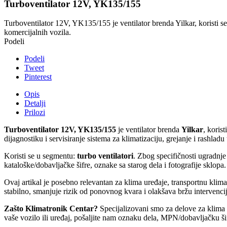
Turboventilator 12V, YK135/155
Turboventilator 12V, YK135/155 je ventilator brenda Yilkar, koristi se
komercijalnih vozila.
Podeli
Podeli
Tweet
Pinterest
Opis
Detalji
Prilozi
Turboventilator 12V, YK135/155
je ventilator brenda
Yilkar
, koris
dijagnostiku i servisiranje sistema za klimatizaciju, grejanje i rashlad
Koristi se u segmentu:
turbo ventilatori
. Zbog specifičnosti ugradnj
kataloške/dobavljačke šifre, oznake sa starog dela i fotografije sklopa.
Ovaj artikal je posebno relevantan za klima uređaje, transportnu kli
stabilno, smanjuje rizik od ponovnog kvara i olakšava bržu intervencij
Zašto Klimatronik Centar?
Specijalizovani smo za delove za klima u
vaše vozilo ili uređaj, pošaljite nam oznaku dela, MPN/dobavljačku šif