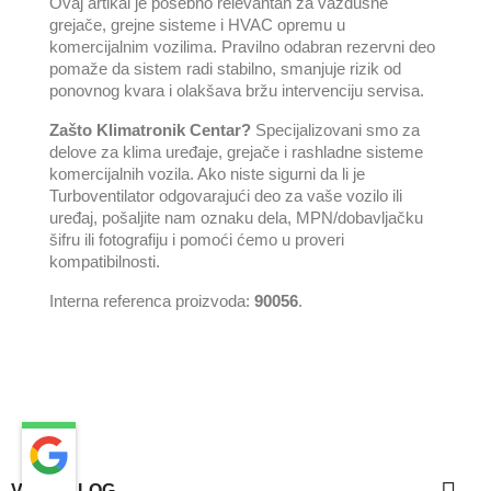
Ovaj artikal je posebno relevantan za vazdušne
grejače, grejne sisteme i HVAC opremu u
komercijalnim vozilima. Pravilno odabran rezervni deo
pomaže da sistem radi stabilno, smanjuje rizik od
ponovnog kvara i olakšava bržu intervenciju servisa.
Zašto Klimatronik Centar?
Specijalizovani smo za
delove za klima uređaje, grejače i rashladne sisteme
komercijalnih vozila. Ako niste sigurni da li je
Turboventilator odgovarajući deo za vaše vozilo ili
uređaj, pošaljite nam oznaku dela, MPN/dobavljačku
šifru ili fotografiju i pomoći ćemo u proveri
kompatibilnosti.
Interna referenca proizvoda:
90056
.
VAŠ NALOG