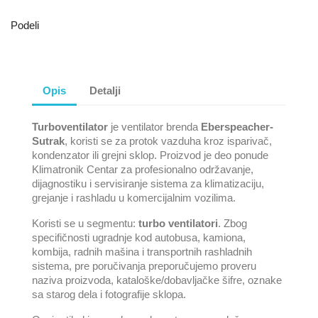
Podeli
Opis
Detalji
Turboventilator
je ventilator brenda
Eberspeacher-
Sutrak
, koristi se za protok vazduha kroz isparivač,
kondenzator ili grejni sklop. Proizvod je deo ponude
Klimatronik Centar za profesionalno održavanje,
dijagnostiku i servisiranje sistema za klimatizaciju,
grejanje i rashladu u komercijalnim vozilima.
Koristi se u segmentu:
turbo ventilatori
. Zbog
specifičnosti ugradnje kod autobusa, kamiona,
kombija, radnih mašina i transportnih rashladnih
sistema, pre poručivanja preporučujemo proveru
naziva proizvoda, kataloške/dobavljačke šifre, oznake
sa starog dela i fotografije sklopa.