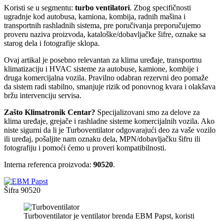
Koristi se u segmentu:
turbo ventilatori
. Zbog specifičnosti
ugradnje kod autobusa, kamiona, kombija, radnih mašina i
transportnih rashladnih sistema, pre poručivanja preporučujemo
proveru naziva proizvoda, kataloške/dobavljačke šifre, oznake sa
starog dela i fotografije sklopa.
Ovaj artikal je posebno relevantan za klima uređaje, transportnu
klimatizaciju i HVAC sisteme za autobuse, kamione, kombije i
druga komercijalna vozila. Pravilno odabran rezervni deo pomaže
da sistem radi stabilno, smanjuje rizik od ponovnog kvara i olakšava
bržu intervenciju servisa.
Zašto Klimatronik Centar?
Specijalizovani smo za delove za
klima uređaje, grejače i rashladne sisteme komercijalnih vozila. Ako
niste sigurni da li je Turboventilator odgovarajući deo za vaše vozilo
ili uređaj, pošaljite nam oznaku dela, MPN/dobavljačku šifru ili
fotografiju i pomoći ćemo u proveri kompatibilnosti.
Interna referenca proizvoda:
90520
.
Šifra
90520
Turboventilator je ventilator brenda EBM Papst, koristi