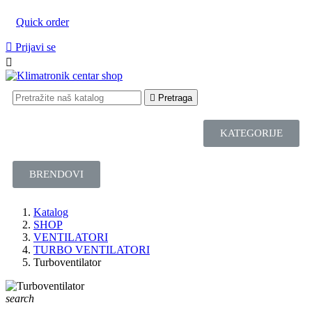
Quick order

Prijavi se


Pretraga
KATEGORIJE
BRENDOVI
Katalog
SHOP
VENTILATORI
TURBO VENTILATORI
Turboventilator
search