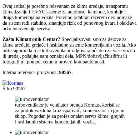
Ovaj artikal je posebno relevantan za klima uređaje, transportnu
klimatizaciju i HVAC sisteme za autobuse, kamione, kombije i
druga komercijalna vozila. Pravilno odabran rezervni deo pomaže
da sistem radi stabilno, smanjuje rizik od ponovnog kvara i olakšava
bržu intervenciju servisa.
Zašto Klimatronik Centar?
Specijalizovani smo za delove za
klima uređaje, grejače i rashladne sisteme komercijalnih vozila. Ako
niste sigurni da li je turboventilator odgovarajući deo za vaše vozilo
ili uređaj, pošaljite nam oznaku dela, MPN/dobavljačku šifru ili
fotografiju i pomoći ćemo u proveri kompatibilnosti.
Interna referenca proizvoda:
90567
.
Šifra
90567
turboventilator je ventilator brenda Kormas, koristi se
za protok vazduha kroz isparivač, kondenzator ili grejni
sklop. Pogodan je za profesionalan servis klima, grejnih
i rashladnih sistema komercijalnih vozila.