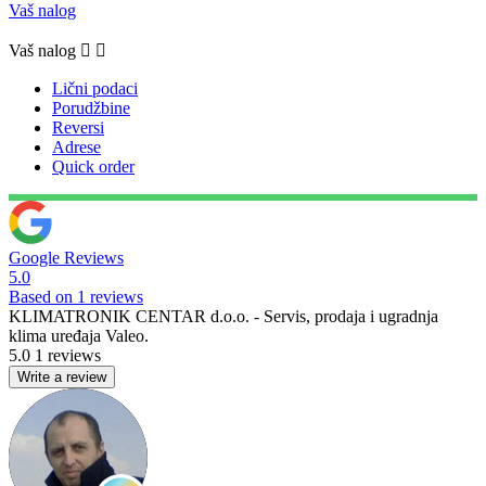
Vaš nalog
Vaš nalog


Lični podaci
Porudžbine
Reversi
Adrese
Quick order
Google Reviews
5.0
Based on 1 reviews
KLIMATRONIK CENTAR d.o.o. - Servis, prodaja i ugradnja
klima uređaja Valeo.
5.0
1 reviews
Write a review