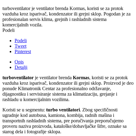
turboventilator je ventilator brenda Kormas, koristi se za protok
vazduha kroz isparivač, kondenzator ili grejni sklop. Pogodan je za
profesionalan servis klima, grejnih i rashladnih sistema
komercijalnih vozila.
Podeli
Podeli
Tweet
Pinterest
Opis
Detalji
turboventilator
je ventilator brenda
Kormas
, koristi se za protok
vazduha kroz isparivač, kondenzator ili grejni sklop. Proizvod je deo
ponude Klimatronik Centar za profesionalno održavanje,
dijagnostiku i servisiranje sistema za klimatizaciju, grejanje i
rashladu u komercijalnim vozilima.
Koristi se u segmentu:
turbo ventilatori
. Zbog specifičnosti
ugradnje kod autobusa, kamiona, kombija, radnih mašina i
transportnih rashladnih sistema, pre poručivanja preporučujemo
proveru naziva proizvoda, kataloške/dobavljačke šifre, oznake sa
starog dela i fotografije sklopa.