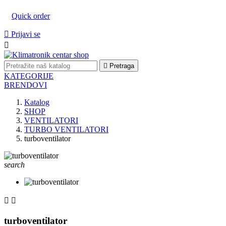
Quick order

Prijavi se


Pretraga
KATEGORIJE
BRENDOVI
Katalog
SHOP
VENTILATORI
TURBO VENTILATORI
turboventilator
search


turboventilator