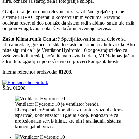
šifre, oznake sa starog dela i fotografije sklopa.
Ovaj artikal je posebno relevantan za vazdušne grejače, grejne
sisteme i HVAC opremu u komercijalnim vozilima. Pravilno
odabran rezervni deo pomaže da sistem radi stabilno, smanjuje rizik
od ponovnog kvara i olakšava bržu intervenciju servisa.
Zašto Klimatronik Centar?
Specijalizovani smo za delove za
klima uređaje, grejače i rashladne sisteme komercijalnih vozila. Ako
niste sigurni da li je Ventilator Hydronic 10 odgovarajući deo za
vaše vozilo ili uređaj, pošaljite nam oznaku dela, MPN/dobavljačku
šifru ili fotografiju i pomoći ćemo u proveri kompatibilnosti.
Interna referenca proizvoda:
01208
.
Šifra
01208
Ventilator Hydronic 10 je ventilator brenda
Eberspeacher-Sutrak, koristi se za protok vazduha kroz
isparivač, kondenzator ili grejni sklop. Pogodan je za
profesionalan servis klima, grejnih i rashladnih sistema
komercijalnih vozila.