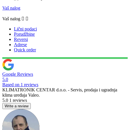
Vaš nalog
Vaš nalog


Lični podaci
Porudžbine
Reversi
Adrese
Quick order
Google Reviews
5.0
Based on 1 reviews
KLIMATRONIK CENTAR d.o.o. - Servis, prodaja i ugradnja
klima uređaja Valeo.
5.0
1 reviews
Write a review