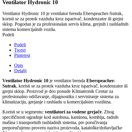
Ventilator Hydronic 10
Ventilator Hydronic 10 je ventilator brenda Eberspeacher-Sutrak,
koristi se za protok vazduha kroz isparivač, kondenzator ili grejni
sklop. Pogodan je za profesionalan servis klima, grejnih i rashladnih
sistema komercijalnih vozila.
Podeli
Podeli
Tweet
Pinterest
Opis
Detalji
Ventilator Hydronic 10
je ventilator brenda
Eberspeacher-
Sutrak
, koristi se za protok vazduha kroz isparivač, kondenzator ili
grejni sklop. Proizvod je deo ponude Klimatronik Centar za
profesionalno održavanje, dijagnostiku i servisiranje sistema za
klimatizaciju, grejanje i rashladu u komercijalnim vozilima.
Koristi se u segmentu:
ventilatori za vodene grejače
. Zbog
specifičnosti ugradnje kod autobusa, kamiona, kombija, radnih
mašina i transportnih rashladnih sistema, pre poručivanja
preporučujemo proveru naziva proizvoda, kataloške/dobavljačke