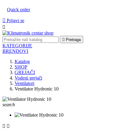
Quick order

Prijavi se


Pretraga
KATEGORIJE
BRENDOVI
Katalog
SHOP
GREJAČI
Vodeni grejači
Ventilatori
Ventilator Hydronic 10
search

