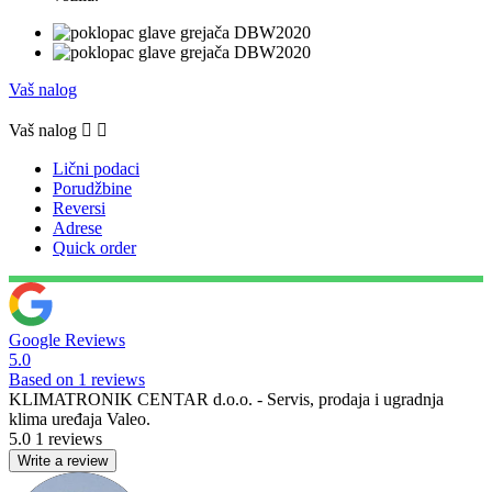
Vaš nalog
Vaš nalog


Lični podaci
Porudžbine
Reversi
Adrese
Quick order
Google Reviews
5.0
Based on 1 reviews
KLIMATRONIK CENTAR d.o.o. - Servis, prodaja i ugradnja
klima uređaja Valeo.
5.0
1 reviews
Write a review