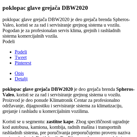
poklopac glave grejača DBW2020
poklopac glave grejača DBW2020 je deo grejača brenda Spheros-
Valeo, koristi se za rad i servisiranje grejnog sistema u vozilu.
Pogodan je za profesionalan servis klima, grejnih i rashladnih
sistema komercijalnih vozila.
Podeli
Podeli
Tweet
Pinterest
Opis
Detalji
poklopac glave grejača DBW2020
je deo grejača brenda
Spheros-
Valeo
, koristi se za rad i servisiranje grejnog sistema u vozilu.
Proizvod je deo ponude Klimatronik Centar za profesionalno
održavanje, dijagnostiku i servisiranje sistema za klimatizaciju,
grejanje i rashladu u komercijalnim vozilima.
Koristi se u segmentu:
zastitne kape
. Zbog specifičnosti ugradnje
kod autobusa, kamiona, kombija, radnih mašina i transportnih
rashladnih sistema, pre poručivanja preporučujemo proveru naziva