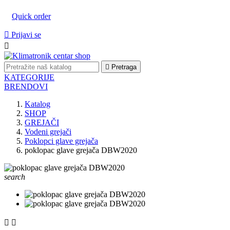
Quick order

Prijavi se


Pretraga
KATEGORIJE
BRENDOVI
Katalog
SHOP
GREJAČI
Vodeni grejači
Poklopci glave grejača
poklopac glave grejača DBW2020
search

