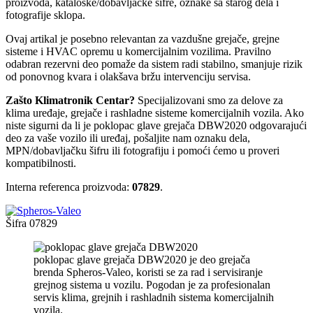
proizvoda, kataloške/dobavljačke šifre, oznake sa starog dela i
fotografije sklopa.
Ovaj artikal je posebno relevantan za vazdušne grejače, grejne
sisteme i HVAC opremu u komercijalnim vozilima. Pravilno
odabran rezervni deo pomaže da sistem radi stabilno, smanjuje rizik
od ponovnog kvara i olakšava bržu intervenciju servisa.
Zašto Klimatronik Centar?
Specijalizovani smo za delove za
klima uređaje, grejače i rashladne sisteme komercijalnih vozila. Ako
niste sigurni da li je poklopac glave grejača DBW2020 odgovarajući
deo za vaše vozilo ili uređaj, pošaljite nam oznaku dela,
MPN/dobavljačku šifru ili fotografiju i pomoći ćemo u proveri
kompatibilnosti.
Interna referenca proizvoda:
07829
.
Šifra
07829
poklopac glave grejača DBW2020 je deo grejača
brenda Spheros-Valeo, koristi se za rad i servisiranje
grejnog sistema u vozilu. Pogodan je za profesionalan
servis klima, grejnih i rashladnih sistema komercijalnih
vozila.