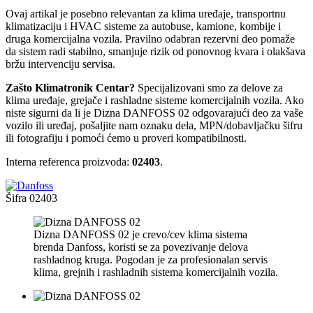
Ovaj artikal je posebno relevantan za klima uređaje, transportnu
klimatizaciju i HVAC sisteme za autobuse, kamione, kombije i
druga komercijalna vozila. Pravilno odabran rezervni deo pomaže
da sistem radi stabilno, smanjuje rizik od ponovnog kvara i olakšava
bržu intervenciju servisa.
Zašto Klimatronik Centar?
Specijalizovani smo za delove za
klima uređaje, grejače i rashladne sisteme komercijalnih vozila. Ako
niste sigurni da li je Dizna DANFOSS 02 odgovarajući deo za vaše
vozilo ili uređaj, pošaljite nam oznaku dela, MPN/dobavljačku šifru
ili fotografiju i pomoći ćemo u proveri kompatibilnosti.
Interna referenca proizvoda:
02403
.
Šifra
02403
Dizna DANFOSS 02 je crevo/cev klima sistema
brenda Danfoss, koristi se za povezivanje delova
rashladnog kruga. Pogodan je za profesionalan servis
klima, grejnih i rashladnih sistema komercijalnih vozila.