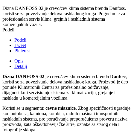
Dizna DANFOSS 02 je crevo/cev klima sistema brenda Danfoss,
koristi se za povezivanje delova rashladnog kruga. Pogodan je za
profesionalan servis klima, grejnih i rashladnih sistema
komercijalnih vozila.
Podeli
Podeli
Tweet
Pinterest
Opis
Detalji
Dizna DANFOSS 02
je crevo/cev klima sistema brenda
Danfoss
,
koristi se za povezivanje delova rashladnog kruga. Proizvod je deo
ponude Klimatronik Centar za profesionalno održavanje,
dijagnostiku i servisiranje sistema za klimatizaciju, grejanje i
rashladu u komercijalnim vozilima.
Koristi se u segmentu:
cevne mlaznice
. Zbog specifičnosti ugradnje
kod autobusa, kamiona, kombija, radnih mašina i transportnih
rashladnih sistema, pre poručivanja preporučujemo proveru naziva
proizvoda, kataloške/dobavljačke šifre, oznake sa starog dela i
fotografije sklopa.