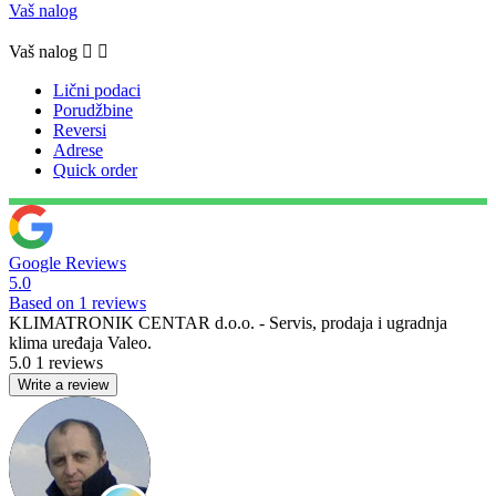
Vaš nalog
Vaš nalog


Lični podaci
Porudžbine
Reversi
Adrese
Quick order
Google Reviews
5.0
Based on 1 reviews
KLIMATRONIK CENTAR d.o.o. - Servis, prodaja i ugradnja
klima uređaja Valeo.
5.0
1 reviews
Write a review