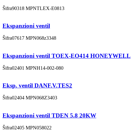
Šifra
90318
MPN
TLEX-E0813
Ekspanzioni ventil
Šifra
07617
MPN
068z3348
Ekspanzioni ventil TOEX-EO414 HONEYWELL
Šifra
02401
MPN
H14-002-080
Eksp. ventil DANF.V.TES2
Šifra
02404
MPN
068Z3403
Ekspanzioni ventil TDEN 5.8 20KW
Šifra
02405
MPN
058022