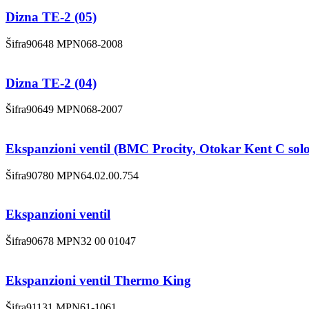
Dizna TE-2 (05)
Šifra
90648
MPN
068-2008
Dizna TE-2 (04)
Šifra
90649
MPN
068-2007
Ekspanzioni ventil (BMC Procity, Otokar Kent C solo
Šifra
90780
MPN
64.02.00.754
Ekspanzioni ventil
Šifra
90678
MPN
32 00 01047
Ekspanzioni ventil Thermo King
Šifra
91131
MPN
61-1061