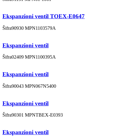
Ekspanzioni ventil TOEX-E0647
Šifra
90930
MPN
1103579A
Ekspanzioni ventil
Šifra
02409
MPN
1100395A
Ekspanzioni ventil
Šifra
90043
MPN
067N5400
Ekspanzioni ventil
Šifra
90301
MPN
TBEX-E0393
Ekspanzioni ventil