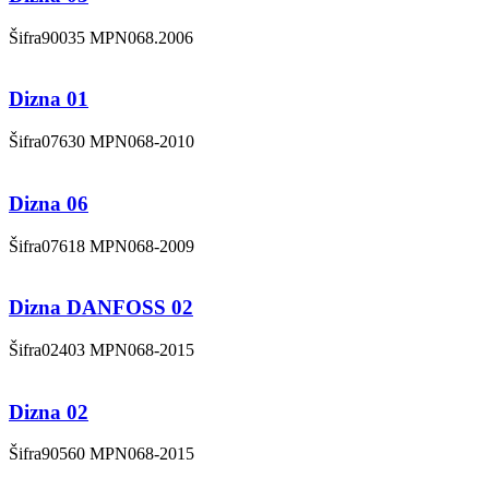
Šifra
90035
MPN
068.2006
Dizna 01
Šifra
07630
MPN
068-2010
Dizna 06
Šifra
07618
MPN
068-2009
Dizna DANFOSS 02
Šifra
02403
MPN
068-2015
Dizna 02
Šifra
90560
MPN
068-2015