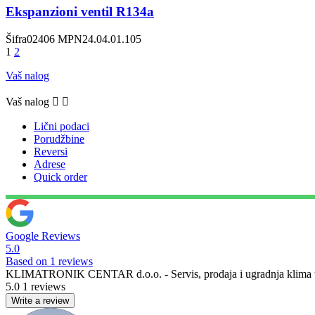
Ekspanzioni ventil R134a
Šifra
02406
MPN
24.04.01.105
1
2
Vaš nalog
Vaš nalog


Lični podaci
Porudžbine
Reversi
Adrese
Quick order
Google Reviews
5.0
Based on 1 reviews
KLIMATRONIK CENTAR d.o.o. - Servis, prodaja i ugradnja klima u
5.0
1 reviews
Write a review