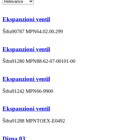
Ekspanzioni ventil
Šifra
90787
MPN
64.02.00.299
Ekspanzioni ventil
Šifra
91280
MPN
88-62-07-00101-00
Ekspanzioni ventil
Šifra
91242
MPN
66-9900
Ekspanzioni ventil
Šifra
91288
MPN
TOEX-E0492
Dizna 03