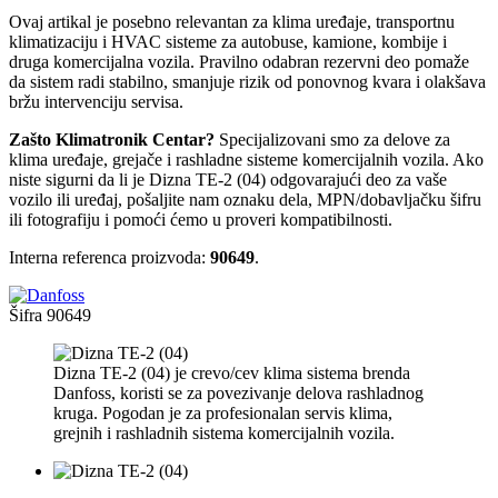
Ovaj artikal je posebno relevantan za klima uređaje, transportnu
klimatizaciju i HVAC sisteme za autobuse, kamione, kombije i
druga komercijalna vozila. Pravilno odabran rezervni deo pomaže
da sistem radi stabilno, smanjuje rizik od ponovnog kvara i olakšava
bržu intervenciju servisa.
Zašto Klimatronik Centar?
Specijalizovani smo za delove za
klima uređaje, grejače i rashladne sisteme komercijalnih vozila. Ako
niste sigurni da li je Dizna TE-2 (04) odgovarajući deo za vaše
vozilo ili uređaj, pošaljite nam oznaku dela, MPN/dobavljačku šifru
ili fotografiju i pomoći ćemo u proveri kompatibilnosti.
Interna referenca proizvoda:
90649
.
Šifra
90649
Dizna TE-2 (04) je crevo/cev klima sistema brenda
Danfoss, koristi se za povezivanje delova rashladnog
kruga. Pogodan je za profesionalan servis klima,
grejnih i rashladnih sistema komercijalnih vozila.