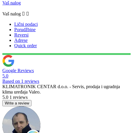
Vaš nalog
Vaš nalog


Lični podaci
Porudžbine
Reversi
Adrese
Quick order
Google Reviews
5.0
Based on 1 reviews
KLIMATRONIK CENTAR d.o.o. - Servis, prodaja i ugradnja
klima uređaja Valeo.
5.0
1 reviews
Write a review