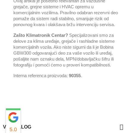
Ovaj artikal je posebno relevantan za vazdušne
grejače, grejne sisteme i HVAC opremu u
komercijalnim vozilima. Pravilno odabran rezervni deo
pomaže da sistem radi stabilno, smanjuje rizik od
ponovnog kvara i olakšava bržu intervenciju servisa.
Zašto Klimatronik Centar?
Specijalizovani smo za
delove za klima uređaje, grejače i rashladne sisteme
komercijalnih vozila. Ako niste sigurni da li je Bobina
GBW300 odgovarajući deo za vaše vozilo ili uređaj,
pošaljite nam oznaku dela, MPN/dobavljačku šifru ili
fotografiju i pomoći ćemo u proveri kompatibilnosti.
Interna referenca proizvoda:
90355
.

VAŠ NALOG
5.0