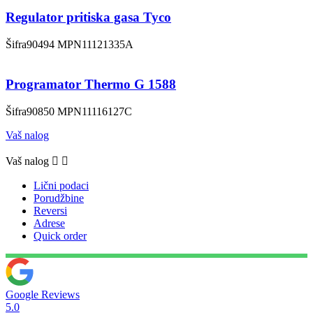
Regulator pritiska gasa Tyco
Šifra
90494
MPN
11121335A
Programator Thermo G 1588
Šifra
90850
MPN
11116127C
Vaš nalog
Vaš nalog


Lični podaci
Porudžbine
Reversi
Adrese
Quick order
Google Reviews
5.0