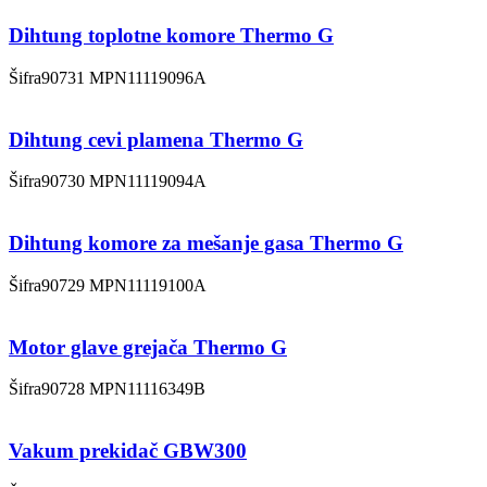
Dihtung toplotne komore Thermo G
Šifra
90731
MPN
11119096A
Dihtung cevi plamena Thermo G
Šifra
90730
MPN
11119094A
Dihtung komore za mešanje gasa Thermo G
Šifra
90729
MPN
11119100A
Motor glave grejača Thermo G
Šifra
90728
MPN
11116349B
Vakum prekidač GBW300