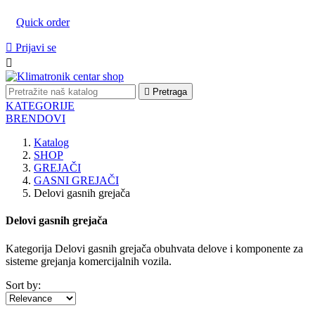
Quick order

Prijavi se


Pretraga
KATEGORIJE
BRENDOVI
Katalog
SHOP
GREJAČI
GASNI GREJAČI
Delovi gasnih grejača
Delovi gasnih grejača
Kategorija Delovi gasnih grejača obuhvata delove i komponente za
sisteme grejanja komercijalnih vozila.
Sort by: