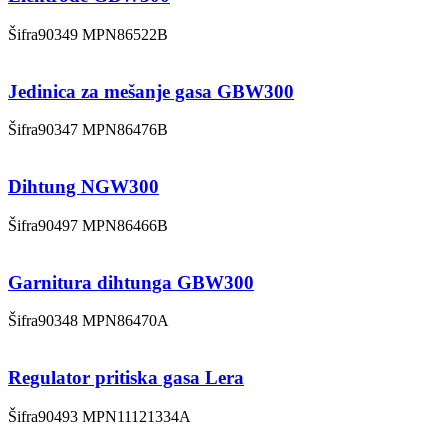
Šifra
90349
MPN
86522B
Jedinica za mešanje gasa GBW300
Šifra
90347
MPN
86476B
Dihtung NGW300
Šifra
90497
MPN
86466B
Garnitura dihtunga GBW300
Šifra
90348
MPN
86470A
Regulator pritiska gasa Lera
Šifra
90493
MPN
11121334A