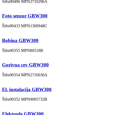
Šifra
90496
MPN
2710296A
Foto senzor GBW300
Šifra
90433
MPN
1300948C
Bobina GBW300
Šifra
90355
MPN
86518B
Gorivna cev GBW300
Šifra
90354
MPN
2710036A
El. instalacija GBW300
Šifra
90352
MPN
9005732B
Elektrode GBW300