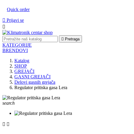
Quick order

Prijavi se


Pretraga
KATEGORIJE
BRENDOVI
Katalog
SHOP
GREJAČI
GASNI GREJAČI
Delovi gasnih grejača
Regulator pritiska gasa Lera
search

