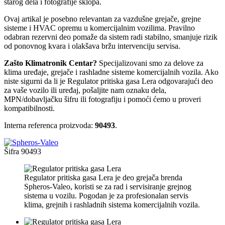
starog dela i fotografije sklopa.
Ovaj artikal je posebno relevantan za vazdušne grejače, grejne
sisteme i HVAC opremu u komercijalnim vozilima. Pravilno
odabran rezervni deo pomaže da sistem radi stabilno, smanjuje rizik
od ponovnog kvara i olakšava bržu intervenciju servisa.
Zašto Klimatronik Centar?
Specijalizovani smo za delove za
klima uređaje, grejače i rashladne sisteme komercijalnih vozila. Ako
niste sigurni da li je Regulator pritiska gasa Lera odgovarajući deo
za vaše vozilo ili uređaj, pošaljite nam oznaku dela,
MPN/dobavljačku šifru ili fotografiju i pomoći ćemo u proveri
kompatibilnosti.
Interna referenca proizvoda:
90493
.
Šifra
90493
Regulator pritiska gasa Lera je deo grejača brenda
Spheros-Valeo, koristi se za rad i servisiranje grejnog
sistema u vozilu. Pogodan je za profesionalan servis
klima, grejnih i rashladnih sistema komercijalnih vozila.