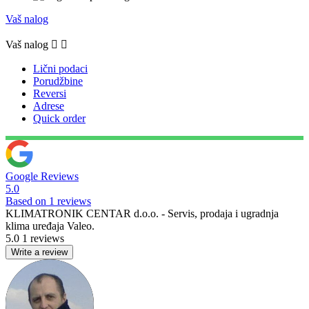
Vaš nalog
Vaš nalog


Lični podaci
Porudžbine
Reversi
Adrese
Quick order
Google Reviews
5.0
Based on 1 reviews
KLIMATRONIK CENTAR d.o.o. - Servis, prodaja i ugradnja
klima uređaja Valeo.
5.0
1 reviews
Write a review