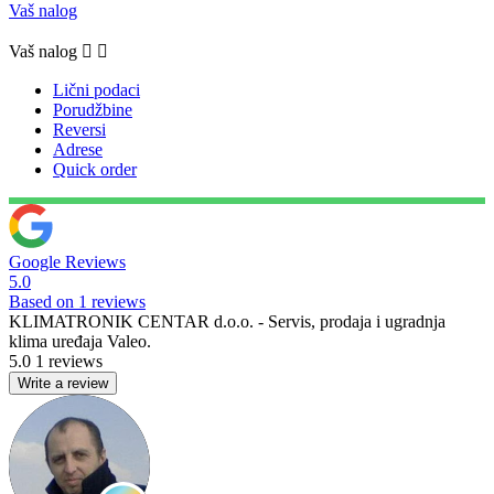
Vaš nalog
Vaš nalog


Lični podaci
Porudžbine
Reversi
Adrese
Quick order
Google Reviews
5.0
Based on 1 reviews
KLIMATRONIK CENTAR d.o.o. - Servis, prodaja i ugradnja
klima uređaja Valeo.
5.0
1 reviews
Write a review