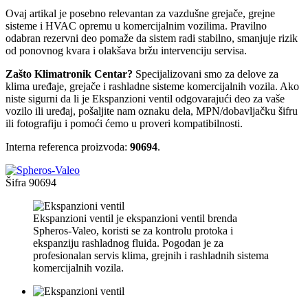
Ovaj artikal je posebno relevantan za vazdušne grejače, grejne
sisteme i HVAC opremu u komercijalnim vozilima. Pravilno
odabran rezervni deo pomaže da sistem radi stabilno, smanjuje rizik
od ponovnog kvara i olakšava bržu intervenciju servisa.
Zašto Klimatronik Centar?
Specijalizovani smo za delove za
klima uređaje, grejače i rashladne sisteme komercijalnih vozila. Ako
niste sigurni da li je Ekspanzioni ventil odgovarajući deo za vaše
vozilo ili uređaj, pošaljite nam oznaku dela, MPN/dobavljačku šifru
ili fotografiju i pomoći ćemo u proveri kompatibilnosti.
Interna referenca proizvoda:
90694
.
Šifra
90694
Ekspanzioni ventil je ekspanzioni ventil brenda
Spheros-Valeo, koristi se za kontrolu protoka i
ekspanziju rashladnog fluida. Pogodan je za
profesionalan servis klima, grejnih i rashladnih sistema
komercijalnih vozila.