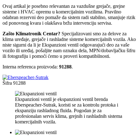
Ovaj artikal je posebno relevantan za vazdušne grejače, grejne
sisteme i HVAC opremu u komercijalnim vozilima. Pravilno
odabran rezervni deo pomaže da sistem radi stabilno, smanjuje rizik
od ponovnog kvara i olakšava bržu intervenciju servisa.
Zašto Klimatronik Centar?
Specijalizovani smo za delove za
klima uređaje, grejače i rashladne sisteme komercijalnih vozila. Ako
niste sigurni da li je Ekspanzioni ventil odgovarajući deo za vaše
vozilo ili uređaj, pošaljite nam oznaku dela, MPN/dobavljačku šifru
ili fotografiju i pomoći ćemo u proveri kompatibilnosti.
Interna referenca proizvoda:
91288
.
Šifra
91288
Ekspanzioni ventil je ekspanzioni ventil brenda
Eberspeacher-Sutrak, koristi se za kontrolu protoka i
ekspanziju rashladnog fluida. Pogodan je za
profesionalan servis klima, grejnih i rashladnih sistema
komercijalnih vozila.