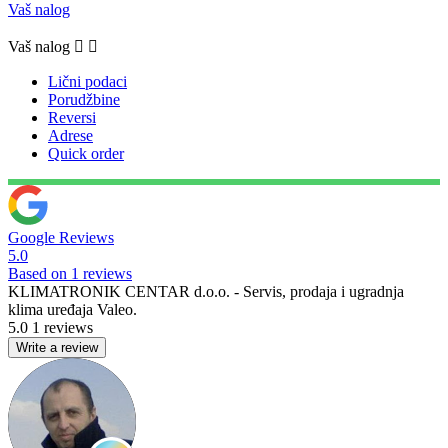
Vaš nalog
Vaš nalog


Lični podaci
Porudžbine
Reversi
Adrese
Quick order
Google Reviews
5.0
Based on 1 reviews
KLIMATRONIK CENTAR d.o.o. - Servis, prodaja i ugradnja
klima uređaja Valeo.
5.0
1 reviews
Write a review