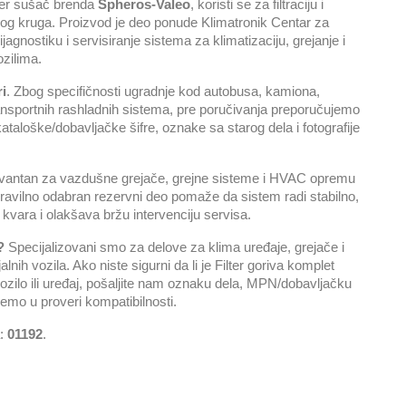
lter sušač brenda
Spheros-Valeo
, koristi se za filtraciju i
nog kruga. Proizvod je deo ponude Klimatronik Centar za
jagnostiku i servisiranje sistema za klimatizaciju, grejanje i
zilima.
ri
. Zbog specifičnosti ugradnje kod autobusa, kamiona,
ansportnih rashladnih sistema, pre poručivanja preporučujemo
ataloške/dobavljačke šifre, oznake sa starog dela i fotografije
levantan za vazdušne grejače, grejne sisteme i HVAC opremu
ravilno odabran rezervni deo pomaže da sistem radi stabilno,
kvara i olakšava bržu intervenciju servisa.
?
Specijalizovani smo za delove za klima uređaje, grejače i
nih vozila. Ako niste sigurni da li je Filter goriva komplet
zilo ili uređaj, pošaljite nam oznaku dela, MPN/dobavljačku
i ćemo u proveri kompatibilnosti.
a:
01192
.