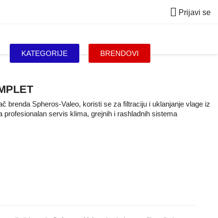

Prijavi se
KATEGORIJE
BRENDOVI
OMPLET
šač brenda Spheros-Valeo, koristi se za filtraciju i uklanjanje vlage iz
profesionalan servis klima, grejnih i rashladnih sistema