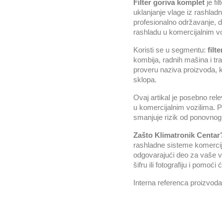
Filter goriva komplet
je fi
uklanjanje vlage iz rashlad
profesionalno održavanje, di
rashladu u komercijalnim vo
Koristi se u segmentu:
filte
kombija, radnih mašina i tr
proveru naziva proizvoda, k
sklopa.
Ovaj artikal je posebno re
u komercijalnim vozilima. P
smanjuje rizik od ponovnog 
Zašto Klimatronik Centar
rashladne sisteme komercijal
odgovarajući deo za vaše vo
šifru ili fotografiju i pomoć
Interna referenca proizvod