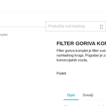

omplet
FILTER GORIVA K
Filter goriva komplet je filter su
rashladnog kruga. Pogodan je za 
komercijalnih vozila.
Podeli
Opis
Detalji