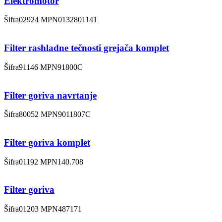
Elektromotor
Šifra
02924
MPN
0132801141
Filter rashladne tečnosti grejača komplet
Šifra
91146
MPN
91800C
Filter goriva navrtanje
Šifra
80052
MPN
9011807C
Filter goriva komplet
Šifra
01192
MPN
140.708
Filter goriva
Šifra
01203
MPN
487171