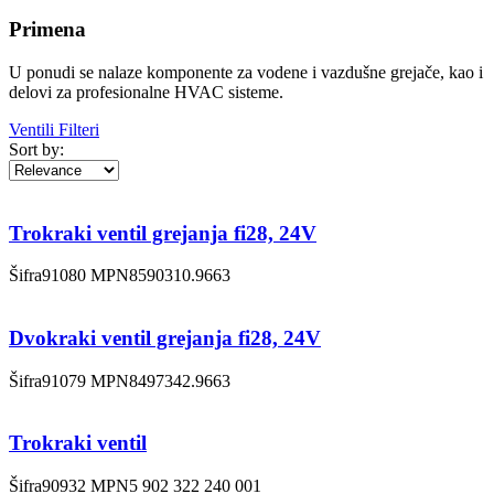
Primena
U ponudi se nalaze komponente za vodene i vazdušne grejače, kao i
delovi za profesionalne HVAC sisteme.
Ventili
Filteri
Sort by:
Trokraki ventil grejanja fi28, 24V
Šifra
91080
MPN
8590310.9663
Dvokraki ventil grejanja fi28, 24V
Šifra
91079
MPN
8497342.9663
Trokraki ventil
Šifra
90932
MPN
5 902 322 240 001