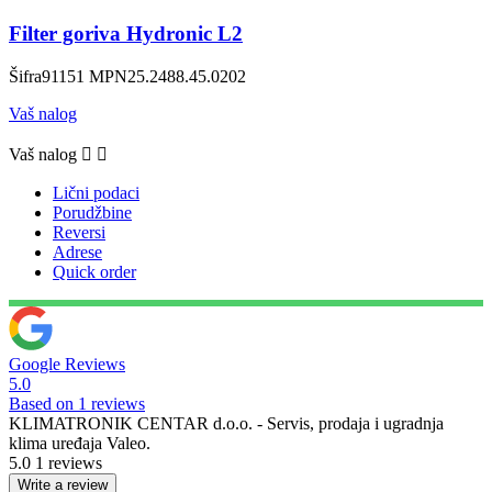
Filter goriva Hydronic L2
Šifra
91151
MPN
25.2488.45.0202
Vaš nalog
Vaš nalog


Lični podaci
Porudžbine
Reversi
Adrese
Quick order
Google Reviews
5.0
Based on 1 reviews
KLIMATRONIK CENTAR d.o.o. - Servis, prodaja i ugradnja
klima uređaja Valeo.
5.0
1 reviews
Write a review