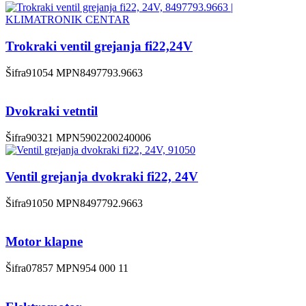
Trokraki ventil grejanja fi22,24V
Šifra
91054
MPN
8497793.9663
Dvokraki vetntil
Šifra
90321
MPN
5902200240006
Ventil grejanja dvokraki fi22, 24V
Šifra
91050
MPN
8497792.9663
Motor klapne
Šifra
07857
MPN
954 000 11