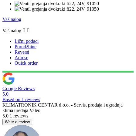
Vaš nalog
Vaš nalog


Lični podaci
Porudžbine
Reversi
Adrese
Quick order
Google Reviews
5.0
Based on 1 reviews
KLIMATRONIK CENTAR d.o.o. - Servis, prodaja i ugradnja
klima uređaja Valeo.
5.0
1 reviews
Write a review