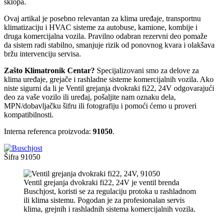
sklopa.
Ovaj artikal je posebno relevantan za klima uređaje, transportnu
klimatizaciju i HVAC sisteme za autobuse, kamione, kombije i
druga komercijalna vozila. Pravilno odabran rezervni deo pomaže
da sistem radi stabilno, smanjuje rizik od ponovnog kvara i olakšava
bržu intervenciju servisa.
Zašto Klimatronik Centar?
Specijalizovani smo za delove za
klima uređaje, grejače i rashladne sisteme komercijalnih vozila. Ako
niste sigurni da li je Ventil grejanja dvokraki fi22, 24V odgovarajući
deo za vaše vozilo ili uređaj, pošaljite nam oznaku dela,
MPN/dobavljačku šifru ili fotografiju i pomoći ćemo u proveri
kompatibilnosti.
Interna referenca proizvoda:
91050
.
Šifra
91050
Ventil grejanja dvokraki fi22, 24V je ventil brenda
Buschjost, koristi se za regulaciju protoka u rashladnom
ili klima sistemu. Pogodan je za profesionalan servis
klima, grejnih i rashladnih sistema komercijalnih vozila.