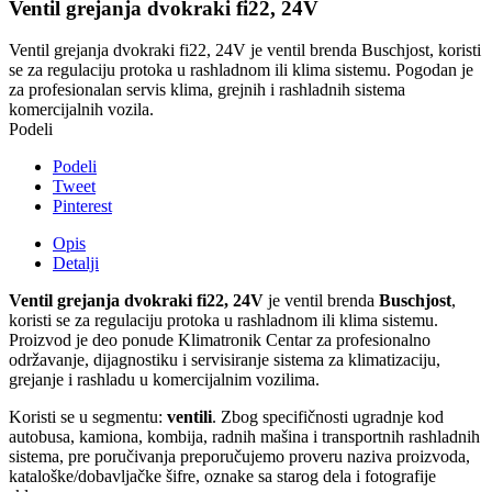
Ventil grejanja dvokraki fi22, 24V
Ventil grejanja dvokraki fi22, 24V je ventil brenda Buschjost, koristi
se za regulaciju protoka u rashladnom ili klima sistemu. Pogodan je
za profesionalan servis klima, grejnih i rashladnih sistema
komercijalnih vozila.
Podeli
Podeli
Tweet
Pinterest
Opis
Detalji
Ventil grejanja dvokraki fi22, 24V
je ventil brenda
Buschjost
,
koristi se za regulaciju protoka u rashladnom ili klima sistemu.
Proizvod je deo ponude Klimatronik Centar za profesionalno
održavanje, dijagnostiku i servisiranje sistema za klimatizaciju,
grejanje i rashladu u komercijalnim vozilima.
Koristi se u segmentu:
ventili
. Zbog specifičnosti ugradnje kod
autobusa, kamiona, kombija, radnih mašina i transportnih rashladnih
sistema, pre poručivanja preporučujemo proveru naziva proizvoda,
kataloške/dobavljačke šifre, oznake sa starog dela i fotografije