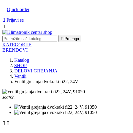
Quick order

Prijavi se


Pretraga
KATEGORIJE
BRENDOVI
Katalog
SHOP
DELOVI GREJANJA
Ventili
Ventil grejanja dvokraki fi22, 24V
search

